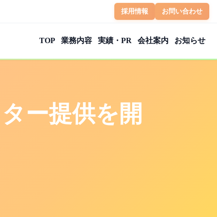
採用情報
お問い合わせ
TOP
業務内容
実績・PR
会社案内
お知らせ
その他の業務
認証・取り組み
扱い
トラブル対応
健康経営優良法人2026
ニター提供を開
CATV事業者様向けSMS
健活企業 認定
はたらく人ファースト宣言
こどもまんなか応援サポーター
古物営業法
子育て応援宣言