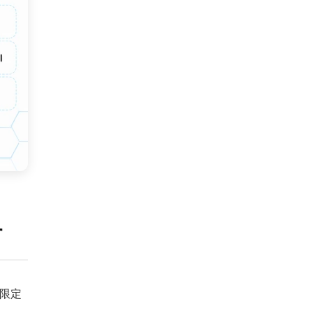
す
様限定