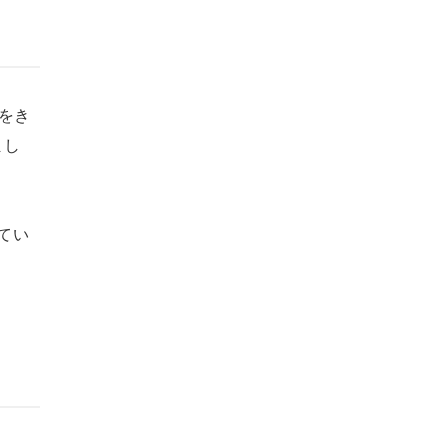
をき
まし
てい