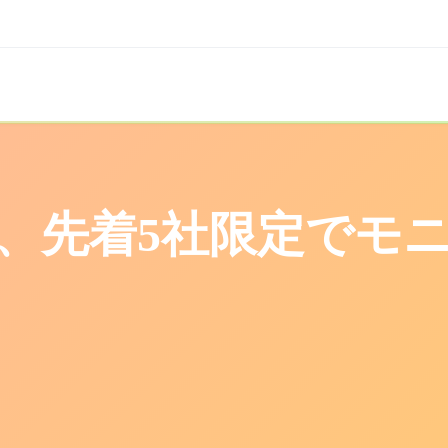
業務
ループ
シーポリシー
講習業務
パートナー
その他の規定
売
er 茅野
介
報保護方針
講習
サイボウズ株式会社
HP内の商標/登録商標の取り
能、先着5社限定でモ
プ会社・関連会社
報の取り扱いについて
サムライシステム株式会社
営業・セールスに関して
報開示等の請求のお手続き