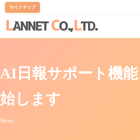
サイトマップ
開発業務
実績
企業情報
情報セキュリティ
商品販売
PR
組織・グ
プライバ
システム開発
実績一覧
ランネットとは
情報セキュリティ基本方針
商品販
社内Vtub
部署 紹
個人情
AI日報サポート機
自治体向け 行政DX支援
代表 挨拶
グルー
個人情
まるごとDXボックス
会社情報
個人情
始します
kintone伴走支援
アクセス
ホームページ制作・リニューアル
News